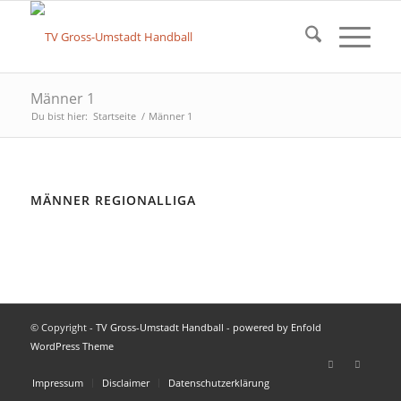
Männer 1
Du bist hier:
Startseite
/
Männer 1
MÄNNER REGIONALLIGA
© Copyright -
TV Gross-Umstadt Handball
-
powered by Enfold
WordPress Theme
Impressum
Disclaimer
Datenschutzerklärung