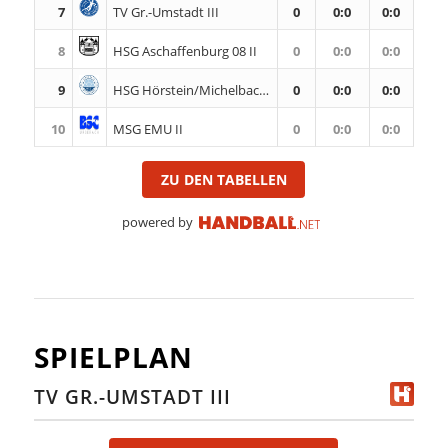
7
TV Gr.-Umstadt III
0
0
:
0
0:0
8
HSG Aschaffenburg 08 II
0
0
:
0
0:0
9
HSG Hörstein/Michelbach II
0
0
:
0
0:0
10
MSG EMU II
0
0
:
0
0:0
ZU DEN TABELLEN
powered by
SPIELPLAN
TV GR.-UMSTADT III