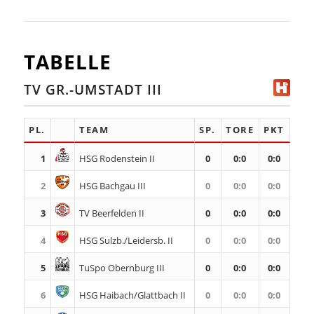
TABELLE
TV GR.-UMSTADT III
PL.
TEAM
SP.
TORE
PKT
1
HSG Rodenstein II
0
0
:
0
0:0
2
HSG Bachgau III
0
0
:
0
0:0
3
TV Beerfelden II
0
0
:
0
0:0
4
HSG Sulzb./Leidersb. II
0
0
:
0
0:0
5
TuSpo Obernburg III
0
0
:
0
0:0
6
HSG Haibach/Glattbach II
0
0
:
0
0:0