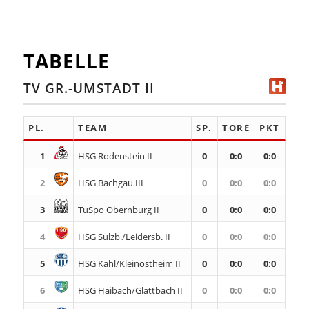
TABELLE
TV GR.-UMSTADT II
PL.
TEAM
SP.
TORE
PKT
1
HSG Rodenstein II
0
0
:
0
0:0
2
HSG Bachgau III
0
0
:
0
0:0
3
TuSpo Obernburg II
0
0
:
0
0:0
4
HSG Sulzb./Leidersb. II
0
0
:
0
0:0
5
HSG Kahl/Kleinostheim II
0
0
:
0
0:0
6
HSG Haibach/Glattbach II
0
0
:
0
0:0