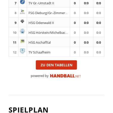
7
TV Gr.-Umstadt II
0
0
:
0
0:0
8
FSG Dieburg/Gr.-Zimmern II
0
0
:
0
0:0
9
HSG Odenwald II
0
0
:
0
0:0
10
HSG Hörstein/Michelbach II
0
0
:
0
0:0
11
HSG Aschafftal
0
0
:
0
0:0
12
TV Schaafheim
0
0
:
0
0:0
ZU DEN TABELLEN
powered by
SPIELPLAN