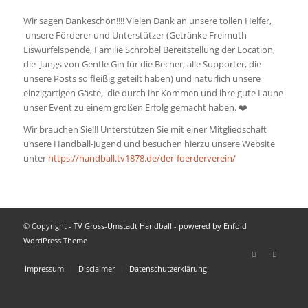
Wir sagen Dankeschön!!!! Vielen Dank an unsere tollen Helfer,
unsere Förderer und Unterstützer (Getränke Freimuth
Eiswürfelspende, Familie Schröbel Bereitstellung der Location,
die Jungs von Gentle Gin für die Becher, alle Supporter, die
unsere Posts so fleißig geteilt haben) und natürlich unsere
einzigartigen Gäste, die durch ihr Kommen und ihre gute Laune
unser Event zu einem großen Erfolg gemacht haben. ❤️
Wir brauchen Sie!!! Unterstützen Sie mit einer Mitgliedschaft
unsere Handball-Jugend und besuchen hierzu unsere Website
unter
https://handball.tv1878.de/der-foerderverein/
© Copyright -
TV Gross-Umstadt Handball
-
powered by Enfold
WordPress Theme
Impressum
Disclaimer
Datenschutzerklärung