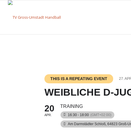
THIS IS A REPEATING EVENT
27. AP
WEIBLICHE D-JU
20
TRAINING
16:30 - 18:00
(GMT+02:00)
APR.
Am Darmstädter Schloß, 64823 Groß-Um