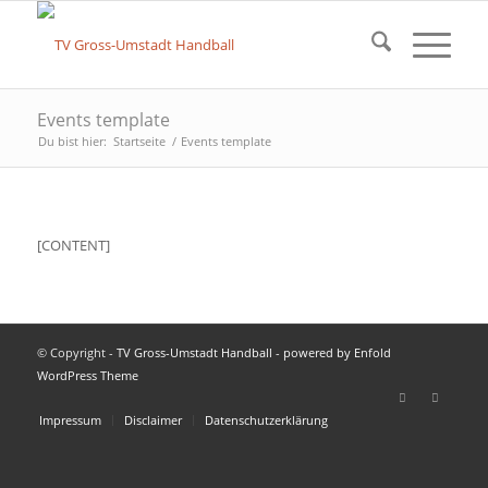
Events template
Du bist hier:
Startseite
/
Events template
[CONTENT]
© Copyright -
TV Gross-Umstadt Handball
-
powered by Enfold
WordPress Theme
Impressum
Disclaimer
Datenschutzerklärung